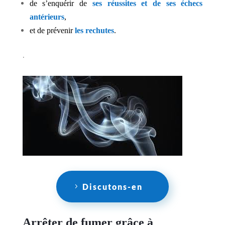
de s’enquérir de
ses réussites et de ses échecs
antérieurs
,
et de prévenir
les rechutes
.
.
Discutons-en
Arrêter de fumer grâce à